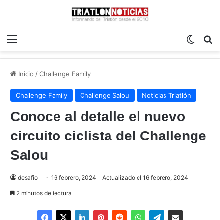
Menú
Switch
B
Inicio
/
Challenge Family
Challenge Family
Challenge Salou
Noticias Triatlón
Conoce al detalle el nuevo
circuito ciclista del Challenge
Salou
desafio
16 febrero, 2024
Actualizado el 16 febrero, 2024
2 minutos de lectura