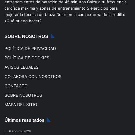
entrenamientos de natación de 45 minutos
Calcula tu frecuencia
o
b
g
k
cardíaca máxima y zonas de entrenamiento
5 ejercicios para
mejorar la técnica de braza
Dolor en la cara externa de la rodilla:
o
e
r
¿Qué puedo hacer?
k
a
SOBRE NOSOTROS
m
POLÍTICA DE PRIVACIDAD
POLÍTICA DE COOKIES
AVISOS LEGALES
COLABORA CON NOSOTROS
CONTACTO
SOBRE NOSOTROS
MAPA DEL SITIO
Últimos resultados
6 agosto, 2026