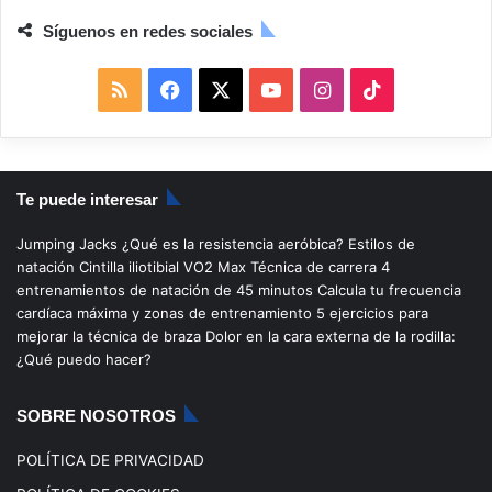
Síguenos en redes sociales
R
F
X
Y
I
T
S
a
o
n
i
S
c
u
s
k
Te puede interesar
e
T
t
T
Jumping Jacks
¿Qué es la resistencia aeróbica?
Estilos de
b
u
a
o
natación
Cintilla iliotibial
VO2 Max
Técnica de carrera
4
entrenamientos de natación de 45 minutos
Calcula tu frecuencia
o
b
g
k
cardíaca máxima y zonas de entrenamiento
5 ejercicios para
mejorar la técnica de braza
Dolor en la cara externa de la rodilla:
o
e
r
¿Qué puedo hacer?
k
a
SOBRE NOSOTROS
m
POLÍTICA DE PRIVACIDAD