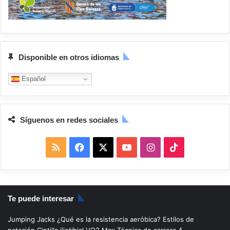
Disponible en otros idiomas
Español
Síguenos en redes sociales
R
F
X
Y
I
T
S
a
o
n
i
S
c
u
s
k
Te puede interesar
e
T
t
T
Jumping Jacks
¿Qué es la resistencia aeróbica?
Estilos de
b
u
a
o