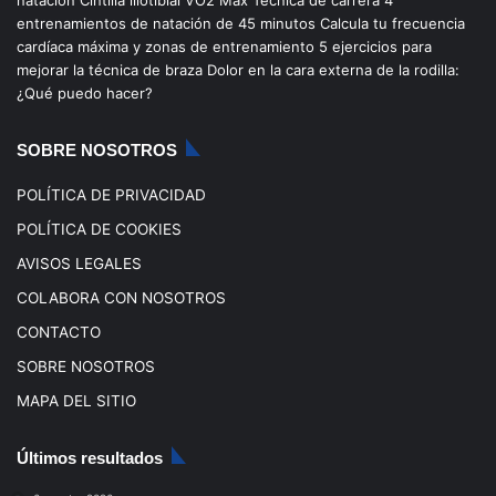
natación
Cintilla iliotibial
VO2 Max
Técnica de carrera
4
entrenamientos de natación de 45 minutos
Calcula tu frecuencia
o
b
g
k
cardíaca máxima y zonas de entrenamiento
5 ejercicios para
mejorar la técnica de braza
Dolor en la cara externa de la rodilla:
o
e
r
¿Qué puedo hacer?
k
a
SOBRE NOSOTROS
m
POLÍTICA DE PRIVACIDAD
POLÍTICA DE COOKIES
AVISOS LEGALES
COLABORA CON NOSOTROS
CONTACTO
SOBRE NOSOTROS
MAPA DEL SITIO
Últimos resultados