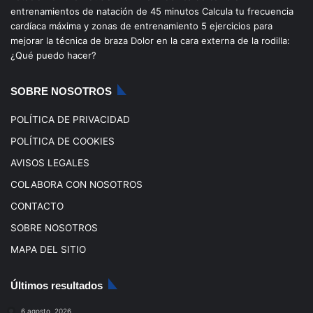
entrenamientos de natación de 45 minutos
Calcula tu frecuencia
o
b
g
k
cardíaca máxima y zonas de entrenamiento
5 ejercicios para
mejorar la técnica de braza
Dolor en la cara externa de la rodilla:
o
e
r
¿Qué puedo hacer?
k
a
SOBRE NOSOTROS
m
POLÍTICA DE PRIVACIDAD
POLÍTICA DE COOKIES
AVISOS LEGALES
COLABORA CON NOSOTROS
CONTACTO
SOBRE NOSOTROS
MAPA DEL SITIO
Últimos resultados
6 agosto, 2026