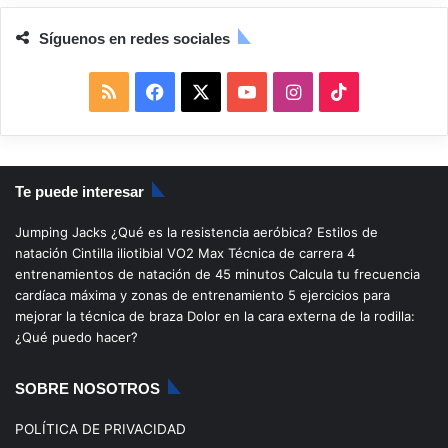
Síguenos en redes sociales
R
F
X
Y
I
T
S
a
o
n
i
S
c
u
s
k
Te puede interesar
e
T
t
T
Jumping Jacks
¿Qué es la resistencia aeróbica?
Estilos de
b
u
a
o
natación
Cintilla iliotibial
VO2 Max
Técnica de carrera
4
entrenamientos de natación de 45 minutos
Calcula tu frecuencia
o
b
g
k
cardíaca máxima y zonas de entrenamiento
5 ejercicios para
mejorar la técnica de braza
Dolor en la cara externa de la rodilla:
o
e
r
¿Qué puedo hacer?
k
a
SOBRE NOSOTROS
m
POLÍTICA DE PRIVACIDAD