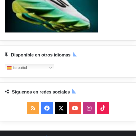
Disponible en otros idiomas
Español
Síguenos en redes sociales
R
F
X
Y
I
T
S
a
o
n
i
S
c
u
s
k