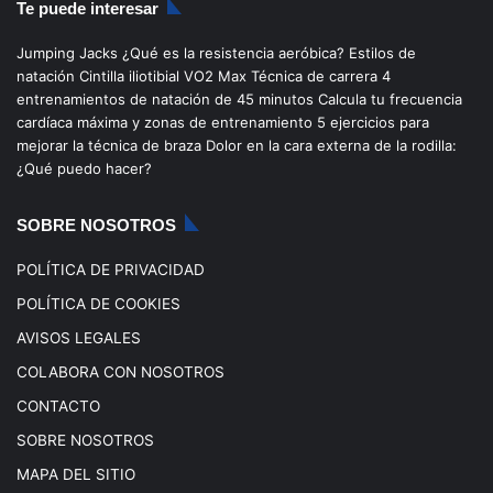
Te puede interesar
e
T
t
T
Jumping Jacks
¿Qué es la resistencia aeróbica?
Estilos de
b
u
a
o
natación
Cintilla iliotibial
VO2 Max
Técnica de carrera
4
entrenamientos de natación de 45 minutos
Calcula tu frecuencia
o
b
g
k
cardíaca máxima y zonas de entrenamiento
5 ejercicios para
mejorar la técnica de braza
Dolor en la cara externa de la rodilla:
o
e
r
¿Qué puedo hacer?
k
a
SOBRE NOSOTROS
m
POLÍTICA DE PRIVACIDAD
POLÍTICA DE COOKIES
AVISOS LEGALES
COLABORA CON NOSOTROS
CONTACTO
SOBRE NOSOTROS
MAPA DEL SITIO