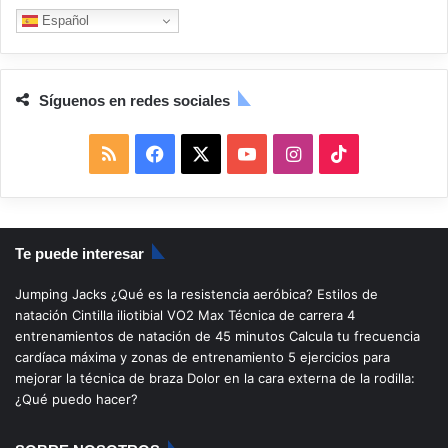
Español
Síguenos en redes sociales
R
F
X
Y
I
T
S
a
o
n
i
S
c
u
s
k
Te puede interesar
e
T
t
T
Jumping Jacks
¿Qué es la resistencia aeróbica?
Estilos de
b
u
a
o
natación
Cintilla iliotibial
VO2 Max
Técnica de carrera
4
entrenamientos de natación de 45 minutos
Calcula tu frecuencia
o
b
g
k
cardíaca máxima y zonas de entrenamiento
5 ejercicios para
mejorar la técnica de braza
Dolor en la cara externa de la rodilla:
o
e
r
¿Qué puedo hacer?
k
a