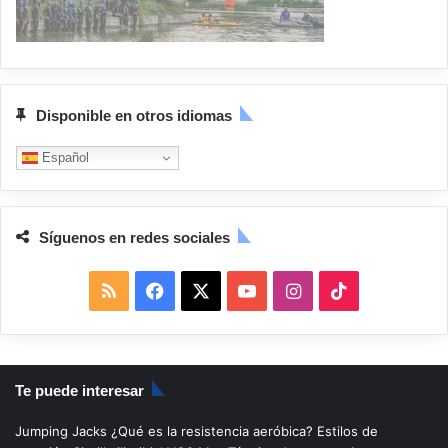
Disponible en otros idiomas
Español
Síguenos en redes sociales
R
F
X
Y
I
T
S
a
o
n
i
S
c
u
s
k
Te puede interesar
e
T
t
T
Jumping Jacks
¿Qué es la resistencia aeróbica?
Estilos de