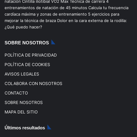
b
u
a
o
natación
Cintilla iliotibial
VO2 Max
Técnica de carrera
4
entrenamientos de natación de 45 minutos
Calcula tu frecuencia
o
b
g
k
cardíaca máxima y zonas de entrenamiento
5 ejercicios para
mejorar la técnica de braza
Dolor en la cara externa de la rodilla:
o
e
r
¿Qué puedo hacer?
k
a
SOBRE NOSOTROS
m
POLÍTICA DE PRIVACIDAD
POLÍTICA DE COOKIES
AVISOS LEGALES
COLABORA CON NOSOTROS
CONTACTO
SOBRE NOSOTROS
MAPA DEL SITIO
Últimos resultados