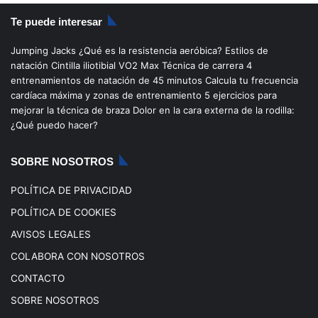
S
c
u
s
k
Te puede interesar
e
T
t
T
Jumping Jacks
¿Qué es la resistencia aeróbica?
Estilos de
b
u
a
o
natación
Cintilla iliotibial
VO2 Max
Técnica de carrera
4
entrenamientos de natación de 45 minutos
Calcula tu frecuencia
o
b
g
k
cardíaca máxima y zonas de entrenamiento
5 ejercicios para
mejorar la técnica de braza
Dolor en la cara externa de la rodilla:
o
e
r
¿Qué puedo hacer?
k
a
SOBRE NOSOTROS
m
POLÍTICA DE PRIVACIDAD
POLÍTICA DE COOKIES
AVISOS LEGALES
COLABORA CON NOSOTROS
CONTACTO
SOBRE NOSOTROS