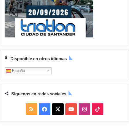
Disponible en otros idiomas
Español
Síguenos en redes sociales
R
F
X
Y
I
T
S
a
o
n
i