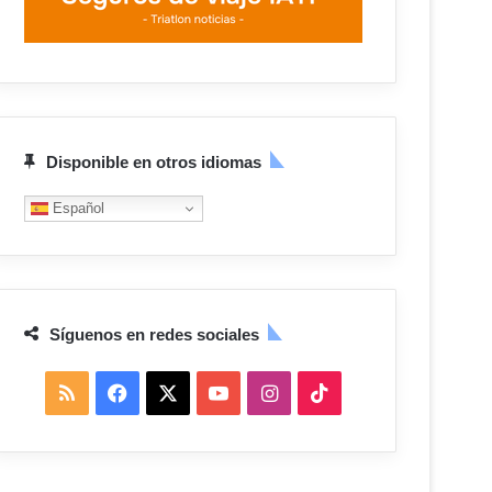
Disponible en otros idiomas
Español
Síguenos en redes sociales
R
F
X
Y
I
T
S
a
o
n
i
S
c
u
s
k