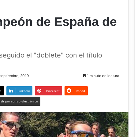
mpeón de España de
eguido el "doblete" con el título
 septiembre, 2019
1 minuto de lectura
X
LinkedIn
Pinterest
Reddit
tir por correo electrónico