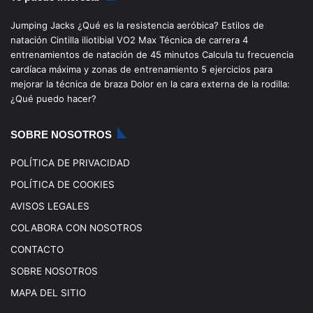
e
T
t
T
Jumping Jacks
¿Qué es la resistencia aeróbica?
Estilos de
b
u
a
o
natación
Cintilla iliotibial
VO2 Max
Técnica de carrera
4
entrenamientos de natación de 45 minutos
Calcula tu frecuencia
o
b
g
k
cardíaca máxima y zonas de entrenamiento
5 ejercicios para
mejorar la técnica de braza
Dolor en la cara externa de la rodilla:
o
e
r
¿Qué puedo hacer?
k
a
SOBRE NOSOTROS
m
POLÍTICA DE PRIVACIDAD
POLÍTICA DE COOKIES
AVISOS LEGALES
COLABORA CON NOSOTROS
CONTACTO
SOBRE NOSOTROS
MAPA DEL SITIO