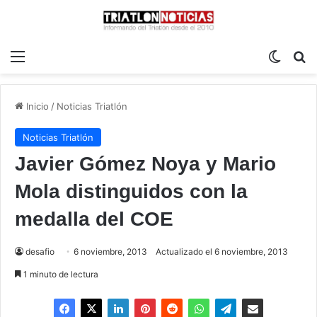
Menú
Switch
B
Inicio
/
Noticias Triatlón
Noticias Triatlón
Javier Gómez Noya y Mario
Mola distinguidos con la
medalla del COE
desafio
6 noviembre, 2013
Actualizado el 6 noviembre, 2013
1 minuto de lectura