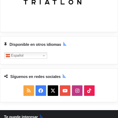
Disponible en otros idiomas
Español
Síguenos en redes sociales
R
F
X
Y
I
T
S
a
o
n
i
S
c
u
s
k
Te puede interesar