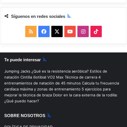
Síguenos en redes sociales
R
F
X
Y
I
T
S
a
o
n
i
S
c
u
s
k
Te puede interesar
e
T
t
T
Jumping Jacks
¿Qué es la resistencia aeróbica?
Estilos de
b
u
a
o
natación
Cintilla iliotibial
VO2 Max
Técnica de carrera
4
entrenamientos de natación de 45 minutos
Calcula tu frecuencia
o
b
g
k
cardíaca máxima y zonas de entrenamiento
5 ejercicios para
mejorar la técnica de braza
Dolor en la cara externa de la rodilla:
o
e
r
¿Qué puedo hacer?
k
a
SOBRE NOSOTROS
m