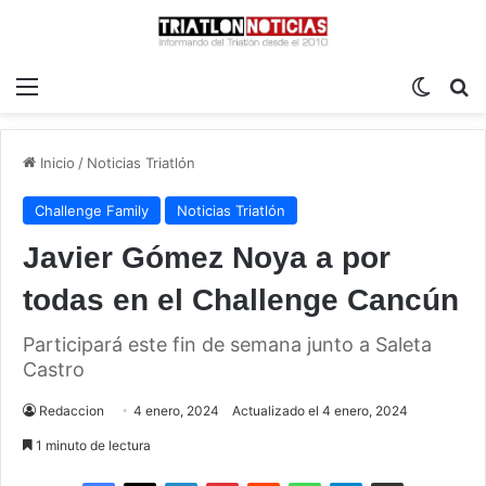
Menú
Switch
B
Inicio
/
Noticias Triatlón
Challenge Family
Noticias Triatlón
Javier Gómez Noya a por
todas en el Challenge Cancún
Participará este fin de semana junto a Saleta
Castro
Redaccion
4 enero, 2024
Actualizado el 4 enero, 2024
1 minuto de lectura