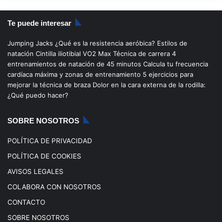
S
c
u
s
k
Te puede interesar
e
T
t
T
Jumping Jacks
¿Qué es la resistencia aeróbica?
Estilos de
b
u
a
o
natación
Cintilla iliotibial
VO2 Max
Técnica de carrera
4
entrenamientos de natación de 45 minutos
Calcula tu frecuencia
o
b
g
k
cardíaca máxima y zonas de entrenamiento
5 ejercicios para
mejorar la técnica de braza
Dolor en la cara externa de la rodilla:
o
e
r
¿Qué puedo hacer?
k
a
SOBRE NOSOTROS
m
POLÍTICA DE PRIVACIDAD
POLÍTICA DE COOKIES
AVISOS LEGALES
COLABORA CON NOSOTROS
CONTACTO
SOBRE NOSOTROS