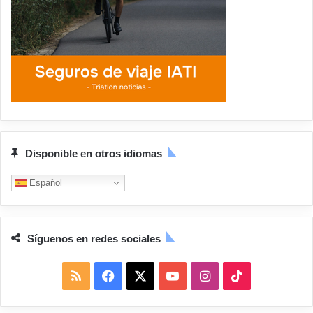
Disponible en otros idiomas
Español
Síguenos en redes sociales
R
F
X
Y
I
T
S
a
o
n
i