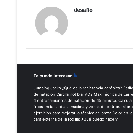
desafio
Te puede interesar
Jumping Jacks
¿Qué es la resistencia aeróbica?
Estil
de natación
Cintilla iliotibial
VO2 Max
Técnica de carr
4 entrenamientos de natación de 45 minutos
Calcula 
frecuencia cardíaca máxima y zonas de entrenamient
ejercicios para mejorar la técnica de braza
Dolor en la
cara externa de la rodilla: ¿Qué puedo hacer?