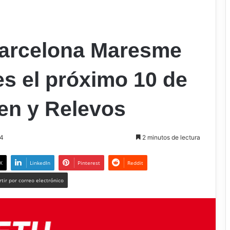
Barcelona Maresme
es el próximo 10 de
en y Relevos
24
2 minutos de lectura
X
LinkedIn
Pinterest
Reddit
tir por correo electrónico