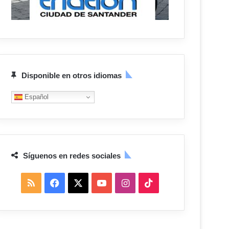
Disponible en otros idiomas
Español
Síguenos en redes sociales
R
F
X
Y
I
T
S
a
o
n
i
S
c
u
s
k