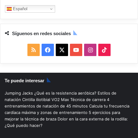
Español
Síguenos en redes sociales
R
F
X
Y
I
T
S
a
o
n
i
S
c
u
s
k
Te puede interesar
e
T
t
T
Jumping Jacks
¿Qué es la resistencia aeróbica?
Estilos de
b
u
a
o
natación
Cintilla iliotibial
VO2 Max
Técnica de carrera
4
entrenamientos de natación de 45 minutos
Calcula tu frecuencia
o
b
g
k
cardíaca máxima y zonas de entrenamiento
5 ejercicios para
mejorar la técnica de braza
Dolor en la cara externa de la rodilla:
o
e
r
¿Qué puedo hacer?
k
a