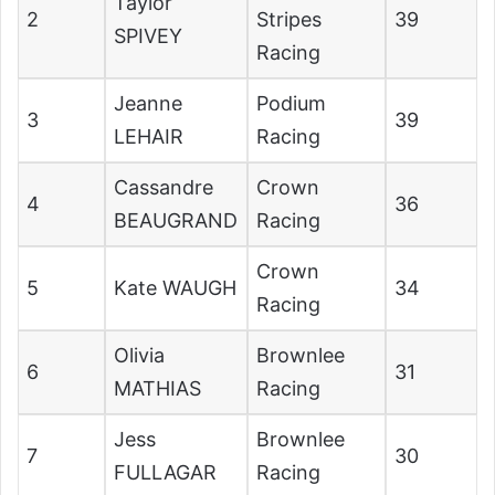
Taylor
2
Stripes
39
SPIVEY
Racing
Jeanne
Podium
3
39
LEHAIR
Racing
Cassandre
Crown
4
36
BEAUGRAND
Racing
Crown
5
Kate WAUGH
34
Racing
Olivia
Brownlee
6
31
MATHIAS
Racing
Jess
Brownlee
7
30
FULLAGAR
Racing