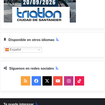
Disponible en otros idiomas
Español
Síguenos en redes sociales
R
F
X
Y
I
T
S
a
o
n
i
S
c
u
s
k
Te puede interesar