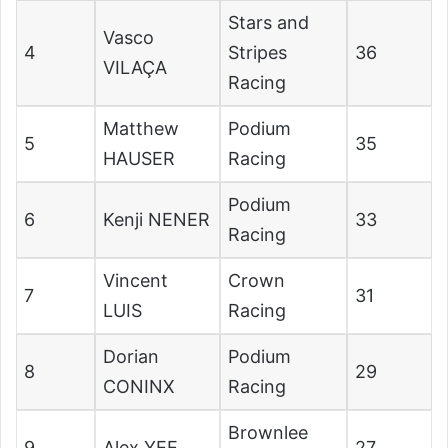
Stars and
Vasco
4
Stripes
36
VILAÇA
Racing
Matthew
Podium
5
35
HAUSER
Racing
Podium
6
Kenji NENER
33
Racing
Vincent
Crown
7
31
LUIS
Racing
Dorian
Podium
8
29
CONINX
Racing
Brownlee
9
Alex YEE
27