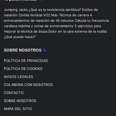
e
T
t
T
Jumping Jacks
¿Qué es la resistencia aeróbica?
Estilos de
b
u
a
o
natación
Cintilla iliotibial
VO2 Max
Técnica de carrera
4
entrenamientos de natación de 45 minutos
Calcula tu frecuencia
o
b
g
k
cardíaca máxima y zonas de entrenamiento
5 ejercicios para
mejorar la técnica de braza
Dolor en la cara externa de la rodilla:
o
e
r
¿Qué puedo hacer?
k
a
SOBRE NOSOTROS
m
POLÍTICA DE PRIVACIDAD
POLÍTICA DE COOKIES
AVISOS LEGALES
COLABORA CON NOSOTROS
CONTACTO
SOBRE NOSOTROS
MAPA DEL SITIO