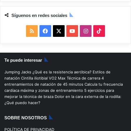
Síguenos en redes sociales
R
F
X
Y
I
T
S
a
o
n
i
S
c
u
s
k
Te puede interesar
e
T
t
T
Jumping Jacks
¿Qué es la resistencia aeróbica?
Estilos de
b
u
a
o
natación
Cintilla iliotibial
VO2 Max
Técnica de carrera
4
entrenamientos de natación de 45 minutos
Calcula tu frecuencia
o
b
g
k
cardíaca máxima y zonas de entrenamiento
5 ejercicios para
mejorar la técnica de braza
Dolor en la cara externa de la rodilla:
o
e
r
¿Qué puedo hacer?
k
a
SOBRE NOSOTROS
m
POLÍTICA DE PRIVACIDAD