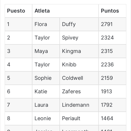
Puesto
Atleta
Puntos
1
Flora
Duffy
2791
2
Taylor
Spivey
2324
3
Maya
Kingma
2315
4
Taylor
Knibb
2236
5
Sophie
Coldwell
2159
6
Katie
Zaferes
1913
7
Laura
Lindemann
1792
8
Leonie
Periault
1464