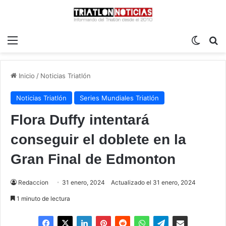
Menú
Switch
B
Inicio
/
Noticias Triatlón
Noticias Triatlón
Series Mundiales Triatlón
Flora Duffy intentará
conseguir el doblete en la
Gran Final de Edmonton
Redaccion
31 enero, 2024
Actualizado el 31 enero, 2024
1 minuto de lectura