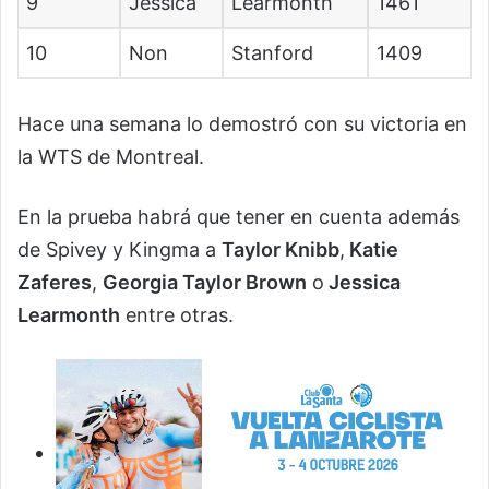
9
Jessica
Learmonth
1461
10
Non
Stanford
1409
Hace una semana lo demostró con su victoria en
la WTS de Montreal.
En la prueba habrá que tener en cuenta además
de Spivey y Kingma a
Taylor Knibb
,
Katie
Zaferes
,
Georgia Taylor Brown
o
Jessica
Learmonth
entre otras.