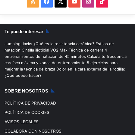
R
F
X
Y
I
T
S
a
o
n
i
S
c
u
s
k
Te puede interesar
e
T
t
T
Jumping Jacks
¿Qué es la resistencia aeróbica?
Estilos de
b
u
a
o
natación
Cintilla iliotibial
VO2 Max
Técnica de carrera
4
entrenamientos de natación de 45 minutos
Calcula tu frecuencia
o
b
g
k
cardíaca máxima y zonas de entrenamiento
5 ejercicios para
mejorar la técnica de braza
Dolor en la cara externa de la rodilla:
o
e
r
¿Qué puedo hacer?
k
a
SOBRE NOSOTROS
m
POLÍTICA DE PRIVACIDAD
POLÍTICA DE COOKIES
AVISOS LEGALES
COLABORA CON NOSOTROS