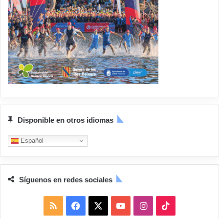
Disponible en otros idiomas
Español
Síguenos en redes sociales
R
F
X
Y
I
T