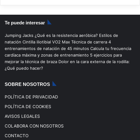
S
a
o
n
i
S
c
u
s
k
Te puede interesar
e
T
t
T
Jumping Jacks
¿Qué es la resistencia aeróbica?
Estilos de
b
u
a
o
natación
Cintilla iliotibial
VO2 Max
Técnica de carrera
4
entrenamientos de natación de 45 minutos
Calcula tu frecuencia
o
b
g
k
cardíaca máxima y zonas de entrenamiento
5 ejercicios para
mejorar la técnica de braza
Dolor en la cara externa de la rodilla:
o
e
r
¿Qué puedo hacer?
k
a
SOBRE NOSOTROS
m
POLÍTICA DE PRIVACIDAD
POLÍTICA DE COOKIES
AVISOS LEGALES
COLABORA CON NOSOTROS
CONTACTO