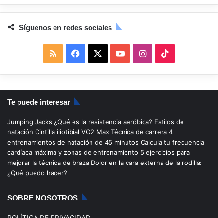
Síguenos en redes sociales
R
F
X
Y
I
T
S
a
o
n
i
S
c
u
s
k
Te puede interesar
e
T
t
T
Jumping Jacks
¿Qué es la resistencia aeróbica?
Estilos de
b
u
a
o
natación
Cintilla iliotibial
VO2 Max
Técnica de carrera
4
entrenamientos de natación de 45 minutos
Calcula tu frecuencia
o
b
g
k
cardíaca máxima y zonas de entrenamiento
5 ejercicios para
mejorar la técnica de braza
Dolor en la cara externa de la rodilla:
o
e
r
¿Qué puedo hacer?
k
a
SOBRE NOSOTROS
m
POLÍTICA DE PRIVACIDAD