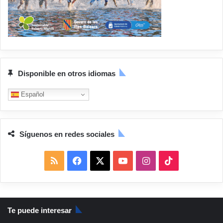
Disponible en otros idiomas
Español
Síguenos en redes sociales
R
F
X
Y
I
T
S
a
o
n
i
S
c
u
s
k
Te puede interesar
e
T
t
T