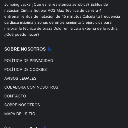
Jumping Jacks
¿Qué es la resistencia aeróbica?
Estilos de
b
u
a
o
natación
Cintilla iliotibial
VO2 Max
Técnica de carrera
4
entrenamientos de natación de 45 minutos
Calcula tu frecuencia
o
b
g
k
cardíaca máxima y zonas de entrenamiento
5 ejercicios para
mejorar la técnica de braza
Dolor en la cara externa de la rodilla:
o
e
r
¿Qué puedo hacer?
k
a
SOBRE NOSOTROS
m
POLÍTICA DE PRIVACIDAD
POLÍTICA DE COOKIES
AVISOS LEGALES
COLABORA CON NOSOTROS
CONTACTO
SOBRE NOSOTROS
MAPA DEL SITIO