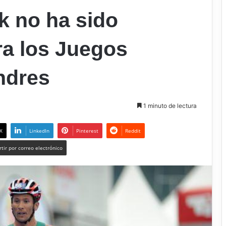
 no ha sido
ra los Juegos
ndres
1 minuto de lectura
X
LinkedIn
Pinterest
Reddit
tir por correo electrónico