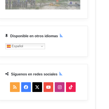
Disponible en otros idiomas
Español
Síguenos en redes sociales
R
F
X
Y
I
T
S
a
o
n
i
S
c
u
s
k