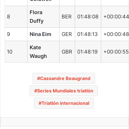
Flora
8
BER
01:48:08
+00:00:4
Duffy
9
Nina Eim
GER
01:48:13
+00:00:4
Kate
10
GBR
01:48:19
+00:00:55
Waugh
Cassandre Beaugrand
Series Mundiales triatlón
Triatlón internacional