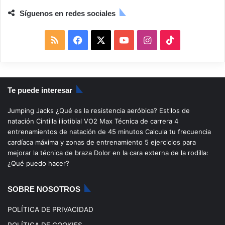
Síguenos en redes sociales
R
F
X
Y
I
T
S
a
o
n
i
S
c
u
s
k
Te puede interesar
e
T
t
T
Jumping Jacks
¿Qué es la resistencia aeróbica?
Estilos de
b
u
a
o
natación
Cintilla iliotibial
VO2 Max
Técnica de carrera
4
entrenamientos de natación de 45 minutos
Calcula tu frecuencia
o
b
g
k
cardíaca máxima y zonas de entrenamiento
5 ejercicios para
mejorar la técnica de braza
Dolor en la cara externa de la rodilla:
o
e
r
¿Qué puedo hacer?
k
a
SOBRE NOSOTROS
m
POLÍTICA DE PRIVACIDAD
POLÍTICA DE COOKIES