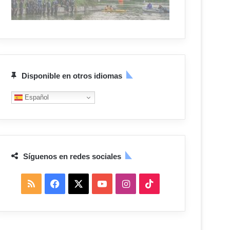
Disponible en otros idiomas
Español
Síguenos en redes sociales
R
F
X
Y
I
T
S
a
o
n
i
S
c
u
s
k