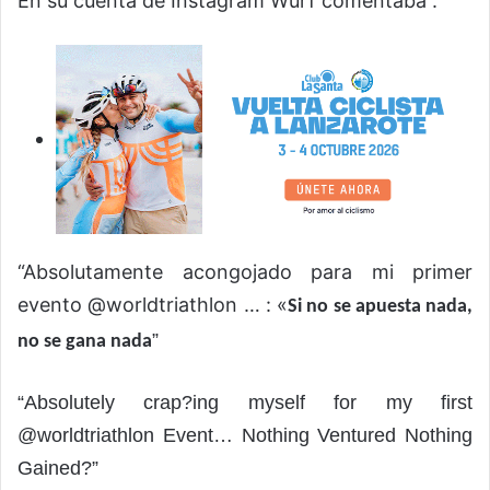
En su cuenta de Instagram Wurf comentaba :
“Absolutamente acongojado para mi primer
evento @worldtriathlon … : «
Si no se apuesta nada,
”
no se gana nada
“Absolutely crap?ing myself for my first
@worldtriathlon Event… Nothing Ventured Nothing
Gained?”