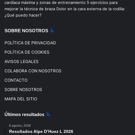
o
b
g
k
cardíaca máxima y zonas de entrenamiento
5 ejercicios para
mejorar la técnica de braza
Dolor en la cara externa de la rodilla:
o
e
r
¿Qué puedo hacer?
k
a
SOBRE NOSOTROS
m
POLÍTICA DE PRIVACIDAD
POLÍTICA DE COOKIES
AVISOS LEGALES
COLABORA CON NOSOTROS
CONTACTO
SOBRE NOSOTROS
MAPA DEL SITIO
Últimos resultados
6 agosto, 2026
Resultados Alpe D’Huez L 2026