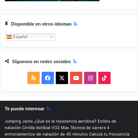
Disponible en otros idiomas
Español
Síguenos en redes sociales
R
F
X
Y
I
T
S
a
o
n
i
S
c
u
s
k
Te puede interesar
e
T
t
T
Jumping Jacks
¿Qué es la resistencia aeróbica?
Estilos de
b
u
a
o
natación
Cintilla iliotibial
VO2 Max
Técnica de carrera
4
entrenamientos de natación de 45 minutos
Calcula tu frecuencia