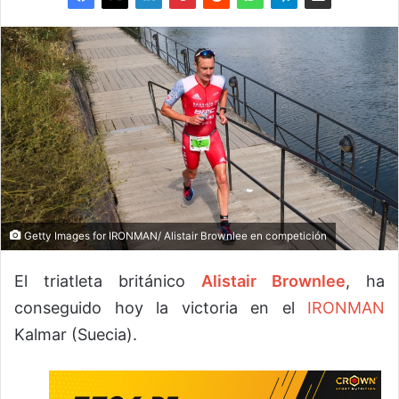
Getty Images for IRONMAN/ Alistair Brownlee en competición
El triatleta británico
Alistair Brownlee
, ha
conseguido hoy la victoria en el
IRONMAN
Kalmar (Suecia).