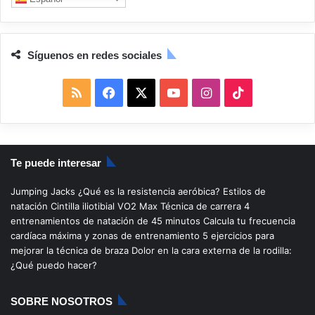
Síguenos en redes sociales
R
F
X
Y
I
T
S
a
o
n
i
S
c
u
s
k
Te puede interesar
e
T
t
T
Jumping Jacks
¿Qué es la resistencia aeróbica?
Estilos de
b
u
a
o
natación
Cintilla iliotibial
VO2 Max
Técnica de carrera
4
entrenamientos de natación de 45 minutos
Calcula tu frecuencia
o
b
g
k
cardíaca máxima y zonas de entrenamiento
5 ejercicios para
mejorar la técnica de braza
Dolor en la cara externa de la rodilla:
o
e
r
¿Qué puedo hacer?
k
a
SOBRE NOSOTROS