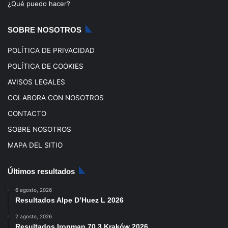
o
e
r
¿Qué puedo hacer?
k
a
SOBRE NOSOTROS
m
POLÍTICA DE PRIVACIDAD
POLÍTICA DE COOKIES
AVISOS LEGALES
COLABORA CON NOSOTROS
CONTACTO
SOBRE NOSOTROS
MAPA DEL SITIO
Últimos resultados
6 agosto, 2026
Resultados Alpe D’Huez L 2026
2 agosto, 2026
Resultados Ironman 70.3 Kraków 2026