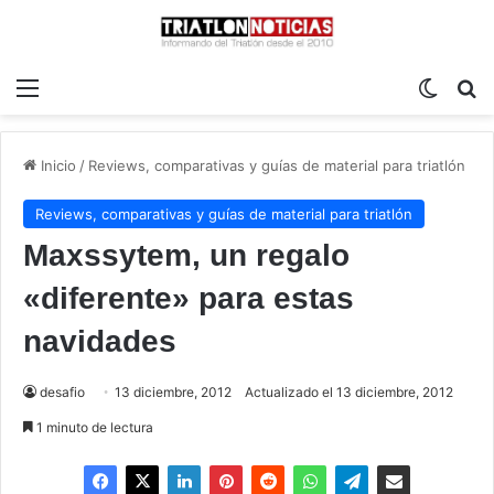
Menú
Switch
B
Inicio
/
Reviews, comparativas y guías de material para triatlón
Reviews, comparativas y guías de material para triatlón
Maxssytem, un regalo
«diferente» para estas
navidades
desafio
13 diciembre, 2012
Actualizado el 13 diciembre, 2012
1 minuto de lectura