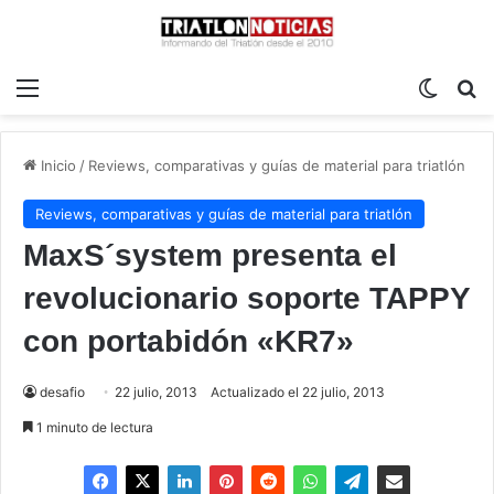
Menú
Switch
B
Inicio
/
Reviews, comparativas y guías de material para triatlón
Reviews, comparativas y guías de material para triatlón
MaxS´system presenta el
revolucionario soporte TAPPY
con portabidón «KR7»
desafio
22 julio, 2013
Actualizado el 22 julio, 2013
1 minuto de lectura