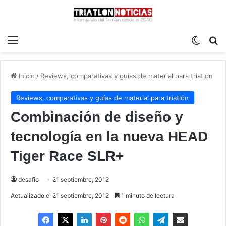
Menú
Switch
B
Inicio
/
Reviews, comparativas y guías de material para triatlón
Reviews, comparativas y guías de material para triatlón
Combinación de diseño y
tecnología en la nueva HEAD
Tiger Race SLR+
desafio
21 septiembre, 2012
Actualizado el 21 septiembre, 2012
1 minuto de lectura