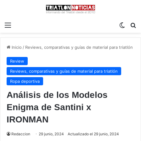
Menú
Switch
B
Inicio
/
Reviews, comparativas y guías de material para triatlón
Review
Reviews, comparativas y guías de material para triatlón
Ropa deportiva
Análisis de los Modelos
Enigma de Santini x
IRONMAN
Redaccion
29 junio, 2024
Actualizado el 29 junio, 2024