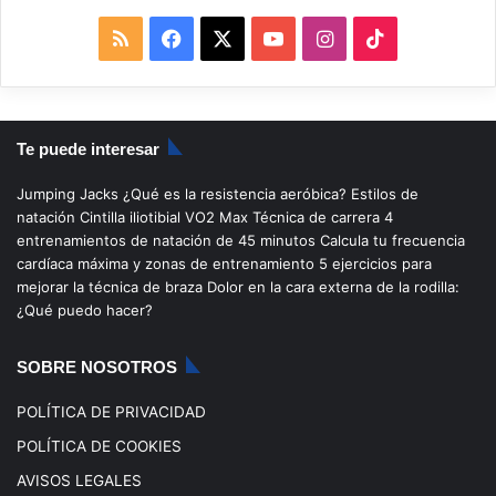
R
F
X
Y
I
T
S
a
o
n
i
S
c
u
s
k
Te puede interesar
e
T
t
T
Jumping Jacks
¿Qué es la resistencia aeróbica?
Estilos de
b
u
a
o
natación
Cintilla iliotibial
VO2 Max
Técnica de carrera
4
entrenamientos de natación de 45 minutos
Calcula tu frecuencia
o
b
g
k
cardíaca máxima y zonas de entrenamiento
5 ejercicios para
mejorar la técnica de braza
Dolor en la cara externa de la rodilla:
o
e
r
¿Qué puedo hacer?
k
a
SOBRE NOSOTROS
m
POLÍTICA DE PRIVACIDAD
POLÍTICA DE COOKIES
AVISOS LEGALES