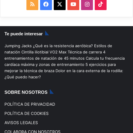
R
F
X
Y
I
T
S
a
o
n
i
S
c
u
s
k
Te puede interesar
e
T
t
T
Jumping Jacks
¿Qué es la resistencia aeróbica?
Estilos de
b
u
a
o
natación
Cintilla iliotibial
VO2 Max
Técnica de carrera
4
entrenamientos de natación de 45 minutos
Calcula tu frecuencia
o
b
g
k
cardíaca máxima y zonas de entrenamiento
5 ejercicios para
mejorar la técnica de braza
Dolor en la cara externa de la rodilla:
o
e
r
¿Qué puedo hacer?
k
a
SOBRE NOSOTROS
m
POLÍTICA DE PRIVACIDAD
POLÍTICA DE COOKIES
AVISOS LEGALES
COLABORA CON NOSOTROS