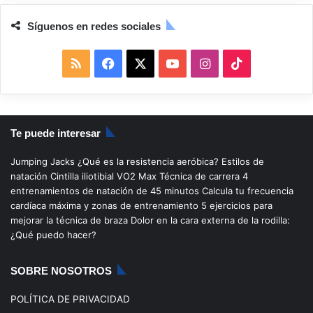
Síguenos en redes sociales
R
F
X
Y
I
T
S
a
o
n
i
S
c
u
s
k
Te puede interesar
e
T
t
T
Jumping Jacks
¿Qué es la resistencia aeróbica?
Estilos de
b
u
a
o
natación
Cintilla iliotibial
VO2 Max
Técnica de carrera
4
entrenamientos de natación de 45 minutos
Calcula tu frecuencia
o
b
g
k
cardíaca máxima y zonas de entrenamiento
5 ejercicios para
mejorar la técnica de braza
Dolor en la cara externa de la rodilla:
o
e
r
¿Qué puedo hacer?
k
a
SOBRE NOSOTROS
m
POLÍTICA DE PRIVACIDAD