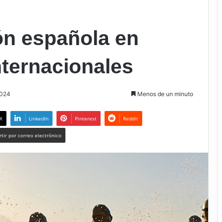
ón española en
nternacionales
2024
Menos de un minuto
X
LinkedIn
Pinterest
Reddit
tir por correo electrónico