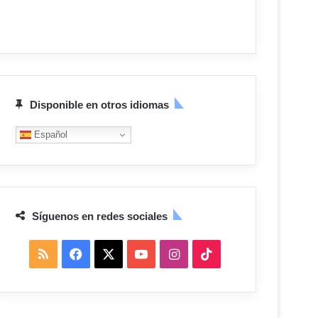
Disponible en otros idiomas
Español
Síguenos en redes sociales
R
F
X
Y
I
T
S
a
o
n
i
S
c
u
s
k