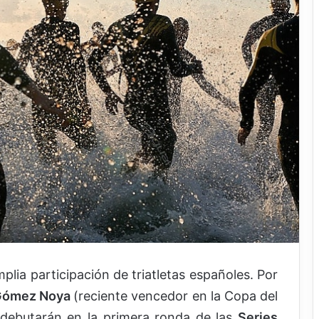
lia participación de triatletas españoles. Por
 Gómez Noya
(reciente vencedor en la Copa del
debutarán en la primera ronda de las
Series