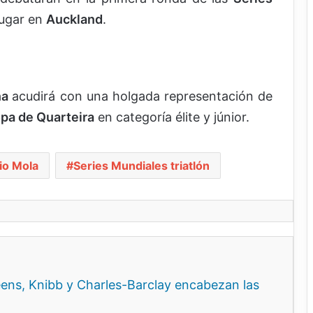
lugar en
Auckland
.
ña
acudirá con una holgada representación de
pa de Quarteira
en categoría élite y júnior.
io Mola
Series Mundiales triatlón
ns, Knibb y Charles-Barclay encabezan las