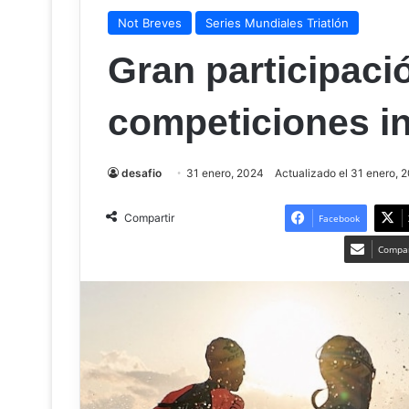
Not Breves
Series Mundiales Triatlón
Gran participaci
competiciones i
desafio
31 enero, 2024
Actualizado el 31 enero, 
Compartir
Facebook
Compar