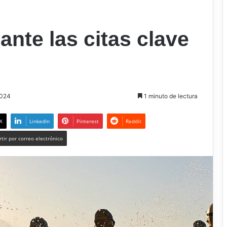
ante las citas clave
2024
1 minuto de lectura
X
LinkedIn
Pinterest
Reddit
tir por correo electrónico