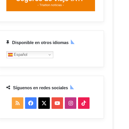
Disponible en otros idiomas
Español
Síguenos en redes sociales
R
F
X
Y
I
T
S
a
o
n
i
S
c
u
s
k