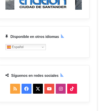
Disponible en otros idiomas
Español
Síguenos en redes sociales
R
F
X
Y
I
T
S
a
o
n
i
S
c
u
s
k