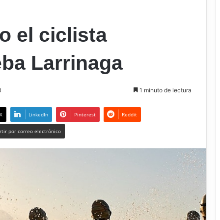
 el ciclista
eba Larrinaga
3
1 minuto de lectura
X
LinkedIn
Pinterest
Reddit
tir por correo electrónico