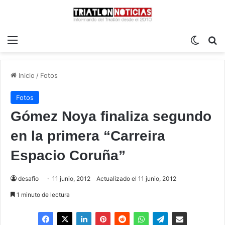
Menú
Switch
B
Inicio
/
Fotos
Fotos
Gómez Noya finaliza segundo
en la primera “Carreira
Espacio Coruña”
desafio
11 junio, 2012
Actualizado el 11 junio, 2012
1 minuto de lectura