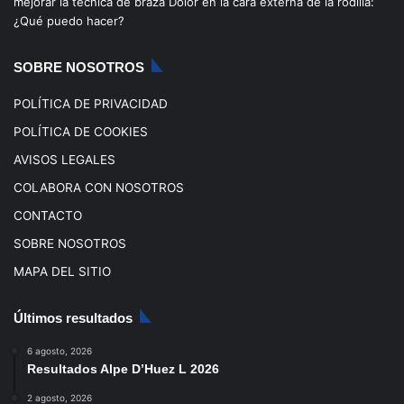
mejorar la técnica de braza
Dolor en la cara externa de la rodilla:
o
e
r
¿Qué puedo hacer?
k
a
SOBRE NOSOTROS
m
POLÍTICA DE PRIVACIDAD
POLÍTICA DE COOKIES
AVISOS LEGALES
COLABORA CON NOSOTROS
CONTACTO
SOBRE NOSOTROS
MAPA DEL SITIO
Últimos resultados
6 agosto, 2026
Resultados Alpe D’Huez L 2026
2 agosto, 2026