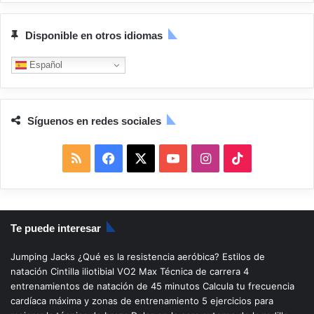
Disponible en otros idiomas
Español
Síguenos en redes sociales
R
F
X
Y
I
T
S
a
o
n
i
S
c
u
s
k
Te puede interesar
e
T
t
T
Jumping Jacks
¿Qué es la resistencia aeróbica?
Estilos de
b
u
a
o
natación
Cintilla iliotibial
VO2 Max
Técnica de carrera
4
entrenamientos de natación de 45 minutos
Calcula tu frecuencia
o
b
g
k
cardíaca máxima y zonas de entrenamiento
5 ejercicios para