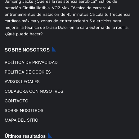
Jumping Jacks
¿Qué es la resistencia aeróbica?
Estilos de
b
u
a
o
natación
Cintilla iliotibial
VO2 Max
Técnica de carrera
4
entrenamientos de natación de 45 minutos
Calcula tu frecuencia
o
b
g
k
cardíaca máxima y zonas de entrenamiento
5 ejercicios para
mejorar la técnica de braza
Dolor en la cara externa de la rodilla:
o
e
r
¿Qué puedo hacer?
k
a
SOBRE NOSOTROS
m
POLÍTICA DE PRIVACIDAD
POLÍTICA DE COOKIES
AVISOS LEGALES
COLABORA CON NOSOTROS
CONTACTO
SOBRE NOSOTROS
MAPA DEL SITIO
Últimos resultados