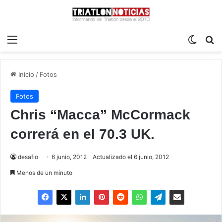
Menú
Switch
B
Inicio
/
Fotos
Fotos
Chris “Macca” McCormack
correrá en el 70.3 UK.
desafio
6 junio, 2012
Actualizado el 6 junio, 2012
Menos de un minuto