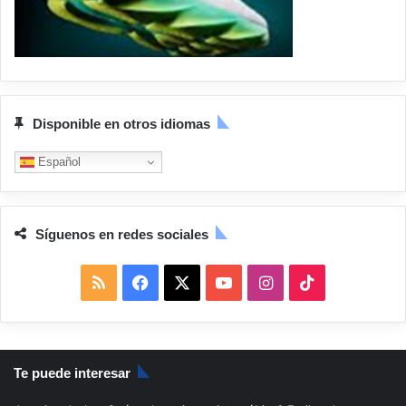
Disponible en otros idiomas
Español
Síguenos en redes sociales
R
F
X
Y
I
T
S
a
o
n
i
S
c
u
s
k
Te puede interesar
e
T
t
T