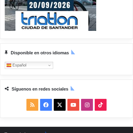
Disponible en otros idiomas
Español
Síguenos en redes sociales
R
F
X
Y
I
T
S
a
o
n
i
S
c
u
s
k