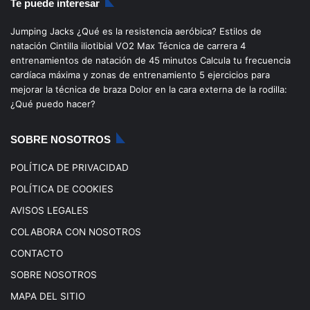
Te puede interesar
e
T
t
T
Jumping Jacks
¿Qué es la resistencia aeróbica?
Estilos de
b
u
a
o
natación
Cintilla iliotibial
VO2 Max
Técnica de carrera
4
entrenamientos de natación de 45 minutos
Calcula tu frecuencia
o
b
g
k
cardíaca máxima y zonas de entrenamiento
5 ejercicios para
mejorar la técnica de braza
Dolor en la cara externa de la rodilla:
o
e
r
¿Qué puedo hacer?
k
a
SOBRE NOSOTROS
m
POLÍTICA DE PRIVACIDAD
POLÍTICA DE COOKIES
AVISOS LEGALES
COLABORA CON NOSOTROS
CONTACTO
SOBRE NOSOTROS
MAPA DEL SITIO