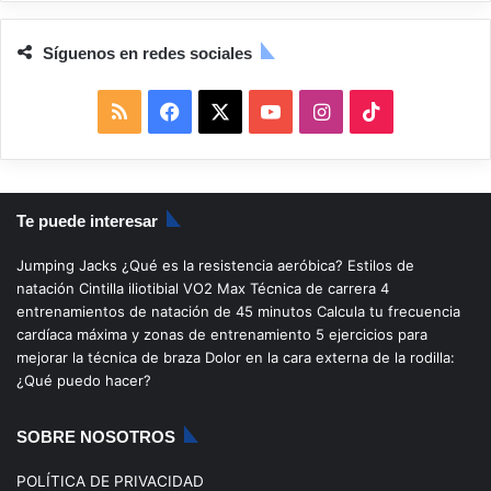
Síguenos en redes sociales
R
F
X
Y
I
T
S
a
o
n
i
S
c
u
s
k
Te puede interesar
e
T
t
T
Jumping Jacks
¿Qué es la resistencia aeróbica?
Estilos de
b
u
a
o
natación
Cintilla iliotibial
VO2 Max
Técnica de carrera
4
entrenamientos de natación de 45 minutos
Calcula tu frecuencia
o
b
g
k
cardíaca máxima y zonas de entrenamiento
5 ejercicios para
mejorar la técnica de braza
Dolor en la cara externa de la rodilla:
o
e
r
¿Qué puedo hacer?
k
a
SOBRE NOSOTROS
m
POLÍTICA DE PRIVACIDAD