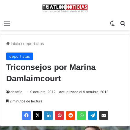
Menú
Switch
B
Inicio
/
deportistas
deportistas
Triconsejos por Marina
Damlaimcourt
desafio
9 octubre, 2012
Actualizado el 9 octubre, 2012
2 minutos de lectura