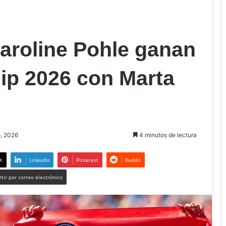
aroline Pohle ganan
p 2026 con Marta
o, 2026
4 minutos de lectura
X
LinkedIn
Pinterest
Reddit
tir por correo electrónico