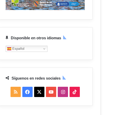
Disponible en otros idiomas
Español
Síguenos en redes sociales
R
F
X
Y
I
T
S
a
o
n
i
S
c
u
s
k