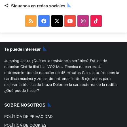
Síguenos en redes sociales
R
F
X
Y
I
T
S
a
o
n
i
S
c
u
s
k
Te puede interesar
e
T
t
T
Jumping Jacks
¿Qué es la resistencia aeróbica?
Estilos de
b
u
a
o
natación
Cintilla iliotibial
VO2 Max
Técnica de carrera
4
entrenamientos de natación de 45 minutos
Calcula tu frecuencia
o
b
g
k
cardíaca máxima y zonas de entrenamiento
5 ejercicios para
mejorar la técnica de braza
Dolor en la cara externa de la rodilla:
o
e
r
¿Qué puedo hacer?
k
a
SOBRE NOSOTROS
m
POLÍTICA DE PRIVACIDAD
POLÍTICA DE COOKIES