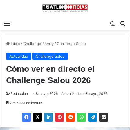
Menú
Switch
B
Inicio
/
Challenge Family
/
Challenge Salou
Actualidad
Challenge Salou
Cómo ver en directo el
Challenge Salou 2026
Redaccion
8 mayo, 2026
Actualizado el 8 mayo, 2026
2 minutos de lectura