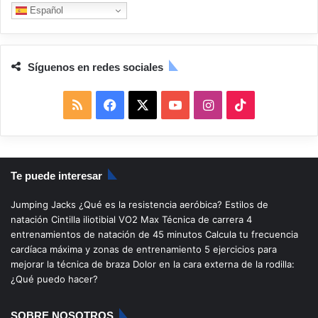
Español
Síguenos en redes sociales
R
F
X
Y
I
T
S
a
o
n
i
S
c
u
s
k
Te puede interesar
e
T
t
T
Jumping Jacks
¿Qué es la resistencia aeróbica?
Estilos de
b
u
a
o
natación
Cintilla iliotibial
VO2 Max
Técnica de carrera
4
entrenamientos de natación de 45 minutos
Calcula tu frecuencia
o
b
g
k
cardíaca máxima y zonas de entrenamiento
5 ejercicios para
mejorar la técnica de braza
Dolor en la cara externa de la rodilla:
o
e
r
¿Qué puedo hacer?
k
a
SOBRE NOSOTROS