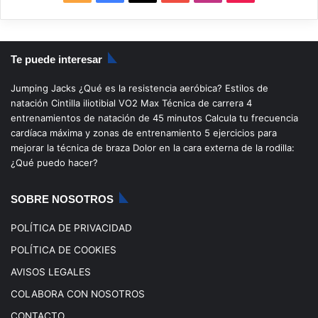
S
a
o
n
i
S
c
u
s
k
Te puede interesar
e
T
t
T
Jumping Jacks
¿Qué es la resistencia aeróbica?
Estilos de
b
u
a
o
natación
Cintilla iliotibial
VO2 Max
Técnica de carrera
4
entrenamientos de natación de 45 minutos
Calcula tu frecuencia
o
b
g
k
cardíaca máxima y zonas de entrenamiento
5 ejercicios para
mejorar la técnica de braza
Dolor en la cara externa de la rodilla:
o
e
r
¿Qué puedo hacer?
k
a
SOBRE NOSOTROS
m
POLÍTICA DE PRIVACIDAD
POLÍTICA DE COOKIES
AVISOS LEGALES
COLABORA CON NOSOTROS
CONTACTO