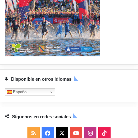
Disponible en otros idiomas
Español
Síguenos en redes sociales
R
F
X
Y
I
T