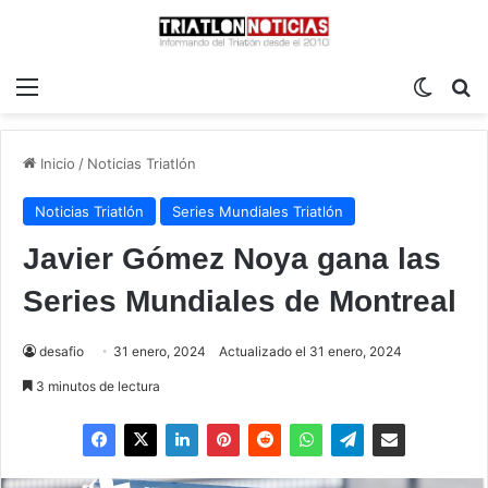
Menú
Switch
B
Inicio
/
Noticias Triatlón
Noticias Triatlón
Series Mundiales Triatlón
Javier Gómez Noya gana las
Series Mundiales de Montreal
desafio
31 enero, 2024
Actualizado el 31 enero, 2024
3 minutos de lectura